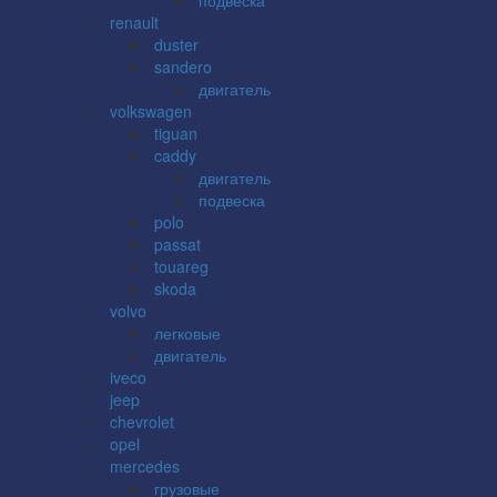
renault
duster
sandero
двигатель
volkswagen
tiguan
caddy
двигатель
подвеска
polo
passat
touareg
skoda
volvo
легковые
двигатель
iveco
jeep
chevrolet
opel
mercedes
грузовые