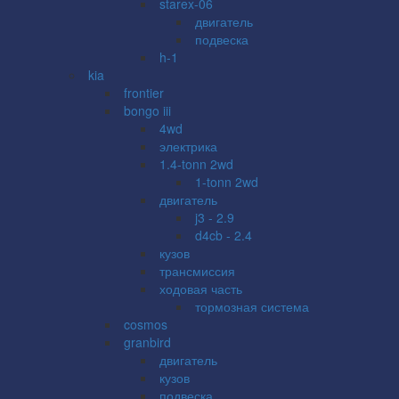
starex-06
двигатель
подвеска
h-1
kia
frontier
bongo iii
4wd
электрика
1.4-tonn 2wd
1-tonn 2wd
двигатель
j3 - 2.9
d4cb - 2.4
кузов
трансмиссия
ходовая часть
тормозная система
cosmos
granbird
двигатель
кузов
подвеска