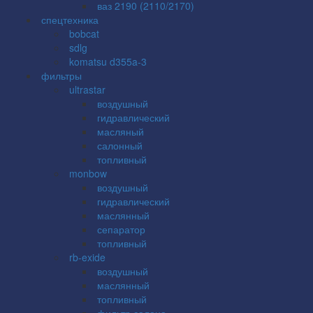
ваз 2190 (2110/2170)
спецтехника
bobcat
sdlg
komatsu d355a-3
фильтры
ultrastar
воздушный
гидравлический
масляный
салонный
топливный
monbow
воздушный
гидравлический
маслянный
сепаратор
топливный
rb-exide
воздушный
маслянный
топливный
фильтр салона