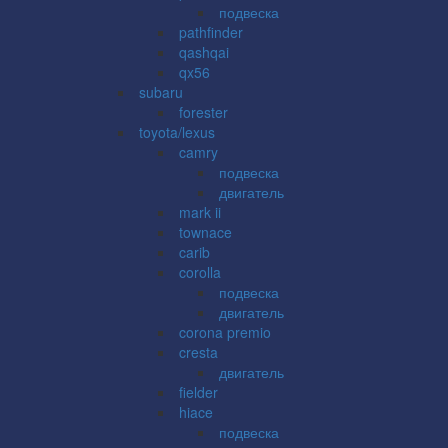
подвеска
pathfinder
qashqai
qx56
subaru
forester
toyota/lexus
camry
подвеска
двигатель
mark ii
townace
carib
corolla
подвеска
двигатель
corona premio
cresta
двигатель
fielder
hiace
подвеска