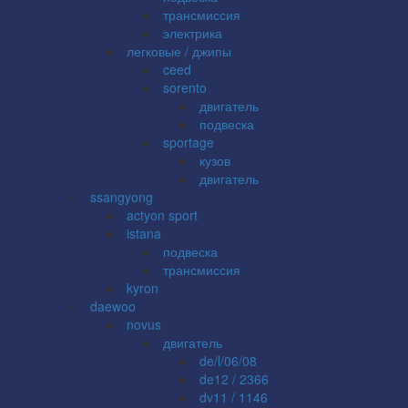
трансмиссия
электрика
легковые / джипы
ceed
sorento
двигатель
подвеска
sportage
кузов
двигатель
ssangyong
actyon sport
istana
подвеска
трансмиссия
kyron
daewoo
novus
двигатель
de/l/06/08
de12 / 2366
dv11 / 1146