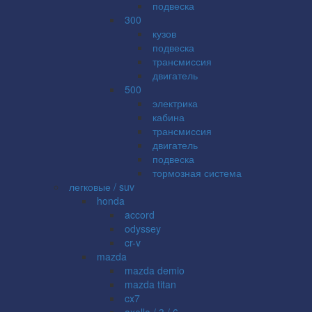
подвеска
300
кузов
подвеска
трансмиссия
двигатель
500
электрика
кабина
трансмиссия
двигатель
подвеска
тормозная система
легковые / suv
honda
accord
odyssey
cr-v
mazda
mazda demio
mazda titan
cx7
axella / 3 / 6