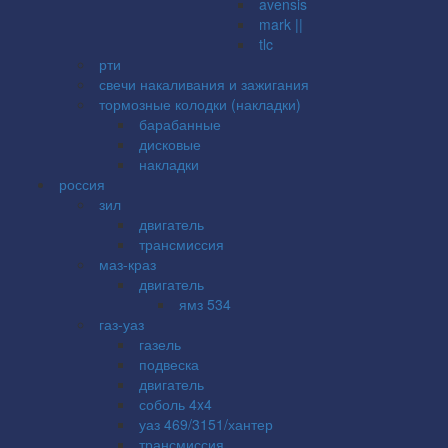
avensis
mark ||
tlc
рти
свечи накаливания и зажигания
тормозные колодки (накладки)
барабанные
дисковые
накладки
россия
зил
двигатель
трансмиссия
маз-краз
двигатель
ямз 534
газ-уаз
газель
подвеска
двигатель
соболь 4x4
уаз 469/3151/хантер
трансмиссия