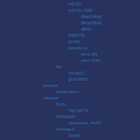
hd120
hd160-1000
d6ac/d6ab
d6ca/d6cb
d6ha
hd65/78
porter
автобусы
aero city
aero town
kia
bongo|||
grandbird
россия
камаз-урал
япония
isuzu
nqr/npr75
mitsubishi
двигатель 4m50
легковые
toyota