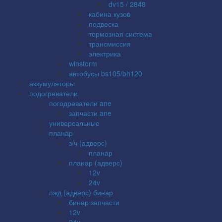
dv15 / 2848
кабина кузов
подвеска
тормозная система
трансмиссия
электрика
winstorm
автобусы bs105/bh120
аккумуляторы
подогреватели
погодреватели ane
запчасти ane
универсальные
планар
з/ч (адверс)
планар
планар (адверс)
12v
24v
пжд (адверс) бинар
бинар запчасти
12v
24v