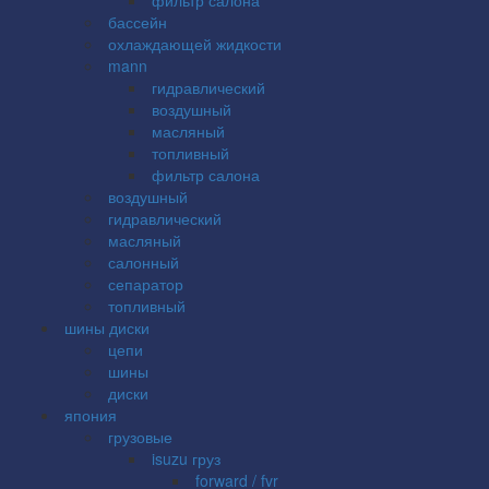
бассейн
охлаждающей жидкости
mann
гидравлический
воздушный
масляный
топливный
фильтр салона
воздушный
гидравлический
масляный
салонный
сепаратор
топливный
шины диски
цепи
шины
диски
япония
грузовые
isuzu груз
forward / fvr