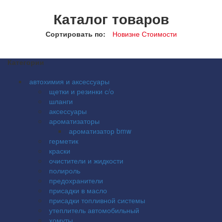
Каталог товаров
Сортировать по:
Новизне
Стоимости
Категории
автохимия и аксессуары
щетки и резинки с/о
шланги
аксессуары
ароматизаторы
ароматизатор bmw
герметик
краски
очистители и жидкости
полироль
предохранители
присадки в масло
присадки топливной системы
утеплитель автомобильный
хомуты