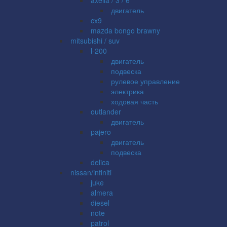
двигатель
cx9
mazda bongo brawny
mitsubishi / suv
l-200
двигатель
подвеска
рулевое управление
электрика
ходовая часть
outlander
двигатель
pajero
двигатель
подвеска
delica
nissan/infiniti
juke
almera
diesel
note
patrol