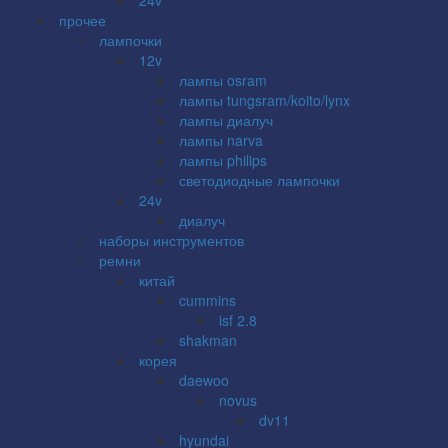
прочее
лампочки
12v
лампы osram
лампы tungsram/koito/lynx
лампы диалуч
лампы narva
лампы philips
светодиодные лампочки
24v
диалуч
наборы инструментов
ремни
китай
cummins
isf 2.8
shakman
корея
daewoo
novus
dv11
hyundai