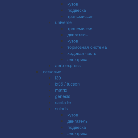
кузов
подвеска
трансмиссия
universe
трансмиссия
двигатель
кузов
тормозная система
ходовая часть
электрика
aero express
легковые
i30
ix35 / tucson
matrix
genesis
santa fe
solaris
кузов
двигатель
подвеска
электрика