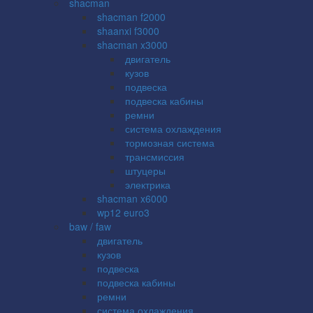
shacman
shacman f2000
shaanxi f3000
shacman x3000
двигатель
кузов
подвеска
подвеска кабины
ремни
система охлаждения
тормозная система
трансмиссия
штуцеры
электрика
shacman x6000
wp12 euro3
baw / faw
двигатель
кузов
подвеска
подвеска кабины
ремни
система охлаждения