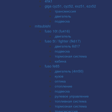
4hk1
giga cyz51, cyz52, exz51, ezx52
трансмиссия
двигатель
подвеска
mitsubishi
fuso 10t (fu416)
двигатель
fuso 5t / fighter (fk617)
двигатель 6d17
подвеска
тормозная система
кабина
fuso fe85
двигатель (4m50)
кузов
оптика
отопление
подвеска
рулевое управление
топливная система
тормозная система
трансмсиссия