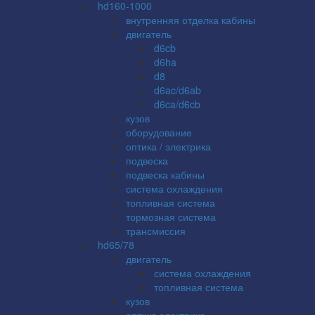
hd160-1000
внутренняя отделка кабины
двигатель
d6cb
d6ha
d8
d6ac/d6ab
d6ca/d6cb
кузов
оборудование
оптика / электрика
подвеска
подвеска кабины
система охлаждения
топливная система
тормозная система
трансмиссия
hd65/78
двигатель
система охлаждения
топливная система
кузов
оптика электрика