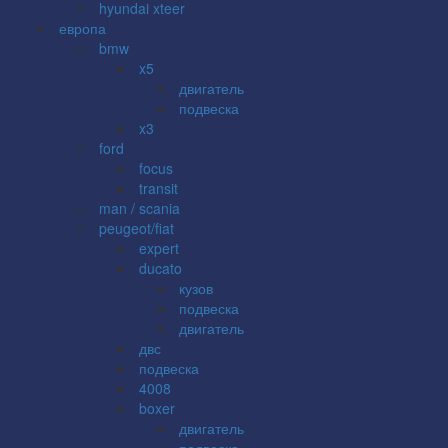
hyundai xteer
европа
bmw
x5
двигатель
подвеска
x3
ford
focus
transit
man / scania
peugeot/fiat
expert
ducato
кузов
подвеска
двигатель
двс
подвеска
4008
boxer
двигатель
подвеска