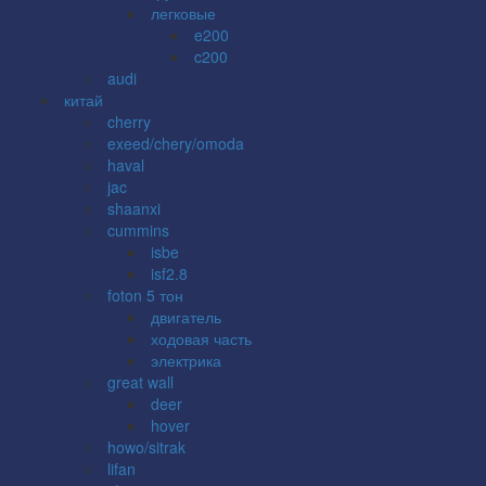
легковые
e200
c200
audi
китай
cherry
exeed/chery/omoda
haval
jac
shaanxi
cummins
isbe
isf2.8
foton 5 тон
двигатель
ходовая часть
электрика
great wall
deer
hover
howo/sitrak
lifan