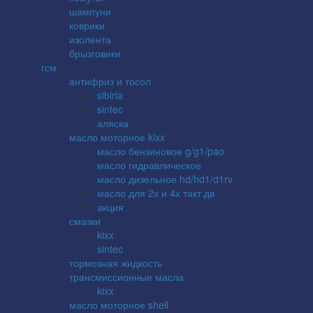
шампуни
коврики
изолента
брызговики
гсм
антифриз и тосол
sibiria
sintec
аляска
масло моторное kixx
масло бензиновое g/g1/pao
масло гидравлическое
масло дизельное hd/hd1/d1rv
масло для 2х и 4х такт.дв
акция
смазки
kixx
sintec
тормозная жидкость
трансмиссионные масла
kixx
масло моторное shell