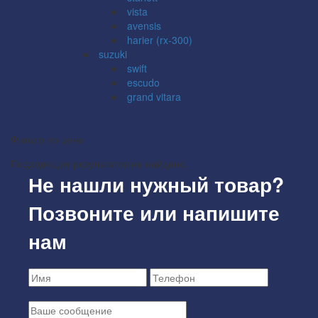
vista
avensis
harier (rx-300)
suzuki
swift
escudo
grand vitara
Фильтр по цене
Подходящих результатов не найдено.
Не нашли нужный товар?
Позвоните или напишите
нам