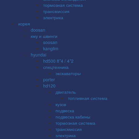
тормозная система
трансмиссия
электрика
корея
doosan
кму и швинги
soosan
kanglim
hyundai
hd500 8*4 / 4*2
спецтехника
экскаваторы
porter
hd120
двигатель
топливная система
кузов
подвеска
подвеска кабины
тормозная система
трансмиссия
электрика