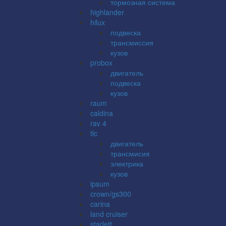
тормозная система
highlander
hilux
подвеска
трансмиссия
кузов
probox
двигатель
подвеска
кузов
raum
caldina
rav 4
tlc
двигатель
трансмисия
электрика
кузов
ipsum
crown/gs300
carina
land cruiser
starlett