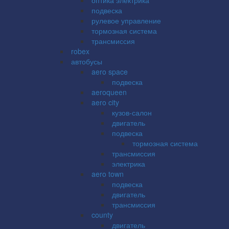
подвеска
рулевое управление
тормозная система
трансмиссия
robex
автобусы
aero space
подвеска
aeroqueen
aero city
кузов-салон
двигатель
подвеска
тормозная система
трансмиссия
электрика
aero town
подвеска
двигатель
трансмиссия
county
двигатель