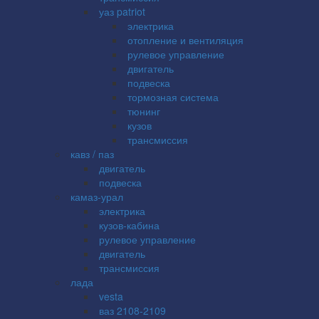
уаз patriot
электрика
отопление и вентиляция
рулевое управление
двигатель
подвеска
тормозная система
тюнинг
кузов
трансмиссия
кавз / паз
двигатель
подвеска
камаз-урал
электрика
кузов-кабина
рулевое управление
двигатель
трансмиссия
лада
vesta
ваз 2108-2109