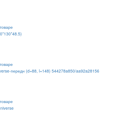
товаре
0*130*48.5)
товаре
niverse-передн (d=88, l=148) 544278a850/aa92a28156
товаре
niverse