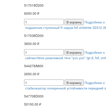
517018D200
6000.00 ₽
В корзину
Подробнее о 
подшипник ступичный fr наруж hd universe 32312 (6
517038D200
3600.00 ₽
В корзину
Подробнее о 
сайлентблок реактивной тяги "ухо-ухо" /gr-d, hd, u
544278A800
2650.00 ₽
В корзину
Подробнее о 
стабилизатор поперечной устойчивости передний u
547708D000
50100.00 ₽