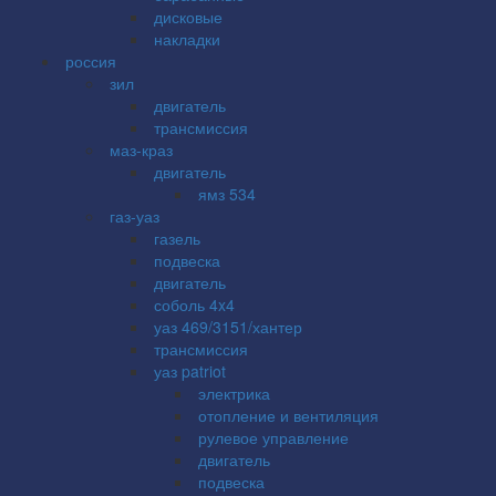
дисковые
накладки
россия
зил
двигатель
трансмиссия
маз-краз
двигатель
ямз 534
газ-уаз
газель
подвеска
двигатель
соболь 4x4
уаз 469/3151/хантер
трансмиссия
уаз patriot
электрика
отопление и вентиляция
рулевое управление
двигатель
подвеска