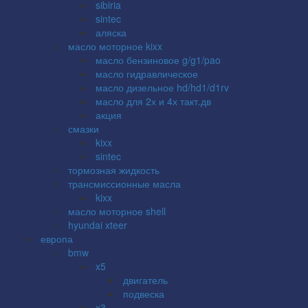
sibiria
sintec
аляска
масло моторное kixx
масло бензиновое g/g1/pao
масло гидравлическое
масло дизельное hd/hd1/d1rv
масло для 2х и 4х такт.дв
акция
смазки
kixx
sintec
тормозная жидкость
трансмиссионные масла
kixx
масло моторное shell
hyundai xteer
европа
bmw
x5
двигатель
подвеска
x3