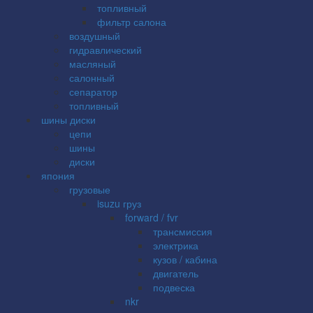
топливный
фильтр салона
воздушный
гидравлический
масляный
салонный
сепаратор
топливный
шины диски
цепи
шины
диски
япония
грузовые
isuzu груз
forward / fvr
трансмиссия
электрика
кузов / кабина
двигатель
подвеска
nkr