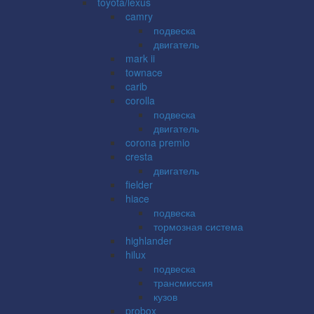
toyota/lexus
camry
подвеска
двигатель
mark ii
townace
carib
corolla
подвеска
двигатель
corona premio
cresta
двигатель
fielder
hiace
подвеска
тормозная система
highlander
hilux
подвеска
трансмиссия
кузов
probox