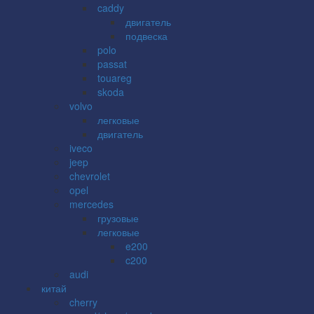
caddy
двигатель
подвеска
polo
passat
touareg
skoda
volvo
легковые
двигатель
iveco
jeep
chevrolet
opel
mercedes
грузовые
легковые
e200
c200
audi
китай
cherry