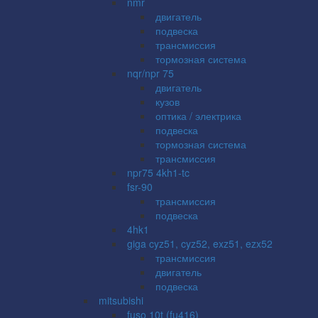
nmr
двигатель
подвеска
трансмиссия
тормозная система
nqr/npr 75
двигатель
кузов
оптика / электрика
подвеска
тормозная система
трансмиссия
npr75 4kh1-tc
fsr-90
трансмиссия
подвеска
4hk1
giga cyz51, cyz52, exz51, ezx52
трансмиссия
двигатель
подвеска
mitsubishi
fuso 10t (fu416)