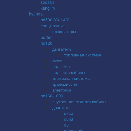
soosan
kanglim
hyundai
hd500 8*4 / 4*2
спецтехника
экскаваторы
porter
hd120
двигатель
топливная система
кузов
подвеска
подвеска кабины
тормозная система
трансмиссия
электрика
hd160-1000
внутренняя отделка кабины
двигатель
d6cb
d6ha
d8
d6ac/d6ab