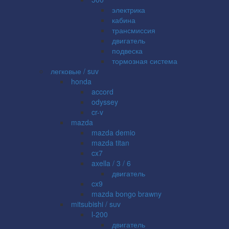
электрика
кабина
трансмиссия
двигатель
подвеска
тормозная система
легковые / suv
honda
accord
odyssey
cr-v
mazda
mazda demio
mazda titan
cx7
axella / 3 / 6
двигатель
cx9
mazda bongo brawny
mitsubishi / suv
l-200
двигатель