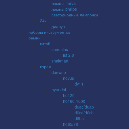
лампы narva
лампы philips
светодиодные лампочки
24v
диалуч
наборы инструментов
ремни
китай
cummins
isf 2.8
shakman
корея
daewoo
novus
dv11
hyundai
hd120
hd160-1000
d6ac/d6ab
d6ca/d6cb
d6ha
hd65/78