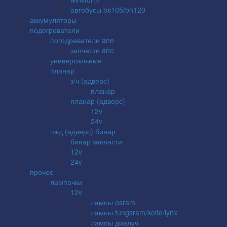
автобусы bs105/bh120
аккумуляторы
подогреватели
погодреватели ane
запчасти ane
универсальные
планар
з/ч (адверс)
планар
планар (адверс)
12v
24v
пжд (адверс) бинар
бинар запчасти
12v
24v
прочее
лампочки
12v
лампы osram
лампы tungsram/koito/lynx
лампы диалуч