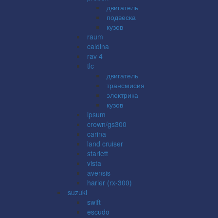
двигатель
подвеска
кузов
raum
caldina
rav 4
tlc
двигатель
трансмисия
электрика
кузов
ipsum
crown/gs300
carina
land cruiser
starlett
vista
avensis
harier (rx-300)
suzuki
swift
escudo