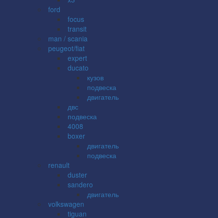
ford
focus
transit
man / scania
peugeot/fiat
expert
ducato
кузов
подвеска
двигатель
двс
подвеска
4008
boxer
двигатель
подвеска
renault
duster
sandero
двигатель
volkswagen
tiguan