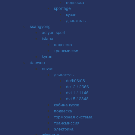
подвеска
sportage
кузов
двигатель
ssangyong
actyon sport
istana
подвеска
трансмиссия
kyron
daewoo
novus
двигатель
de/l/06/08
de12 / 2366
dv11 / 1146
dv15 / 2848
кабина кузов
подвеска
тормозная система
трансмиссия
электрика
winstorm