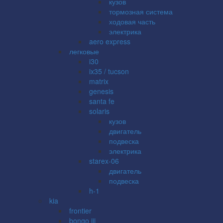
кузов
тормозная система
ходовая часть
электрика
aero express
легковые
i30
ix35 / tucson
matrix
genesis
santa fe
solaris
кузов
двигатель
подвеска
электрика
starex-06
двигатель
подвеска
h-1
kia
frontier
bongo iii