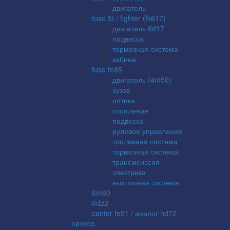
двигатель
fuso 5t / fighter (fk617)
двигатель 6d17
подвеска
тормозная система
кабина
fuso fe85
двигатель (4m50)
кузов
оптика
отопление
подвеска
рулевое управление
топливная система
тормозная система
трансмсиссия
электрика
выхлопная система
6m60
6d22
canter fe51 / аналог hd72
naveco