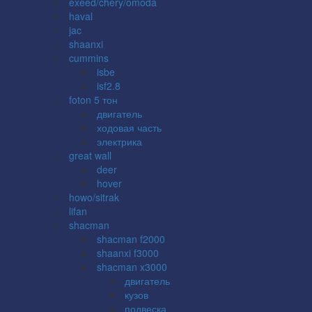
exeed/chery/omoda
haval
jac
shaanxi
cummins
isbe
isf2.8
foton 5 тон
двигатель
ходовая часть
электрика
great wall
deer
hover
howo/sitrak
lifan
shacman
shacman f2000
shaanxi f3000
shacman x3000
двигатель
кузов
подвеска