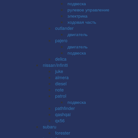
подвеска
рулевое управление
электрика
ходовая часть
outlander
двигатель
pajero
двигатель
подвеска
delica
nissan/infiniti
juke
almera
diesel
note
patrol
подвеска
pathfinder
qashqai
qx56
subaru
forester