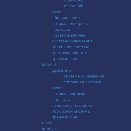
d6ca/d6cb
кузов
оборудование
оптика / электрика
подвеска
подвеска кабины
система охлаждения
топливная система
тормозная система
трансмиссия
hd65/78
двигатель
система охлаждения
топливная система
кузов
оптика электрика
подвеска
рулевое управление
тормозная система
трансмиссия
robex
автобусы