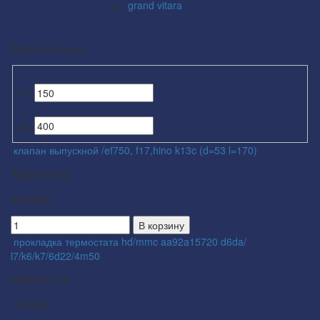
grand vitara
Фильтр по цене
От
До
клапан выпускной /ef750, f17,hino k13c (d=53 l=170)
AA92A12212
400.00 ₽
В корзину
прокладка термостата hd/mmc aa92a15720 d6da/
l7/k6/k7/6d22/4m50
0K85015173
150.00 ₽