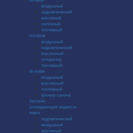
воздушный
гидравлический
масляный
салонный
топливный
monbow
воздушный
гидравлический
маслянный
сепаратор
топливный
rb-exide
воздушный
маслянный
топливный
фильтр салона
бассейн
охлаждающей жидкости
mann
гидравлический
воздушный
масляный