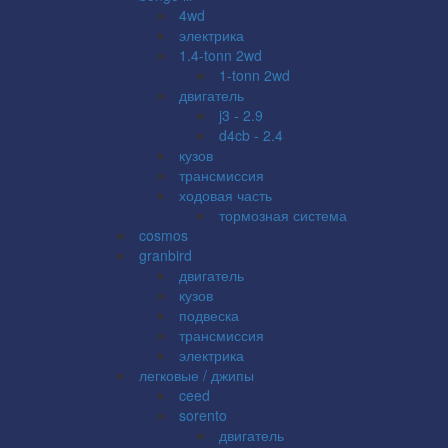
4wd
электрика
1.4-tonn 2wd
1-tonn 2wd
двигатель
j3 - 2.9
d4cb - 2.4
кузов
трансмиссия
ходовая часть
тормозная система
cosmos
granbird
двигатель
кузов
подвеска
трансмиссия
электрика
легковые / джипы
ceed
sorento
двигатель