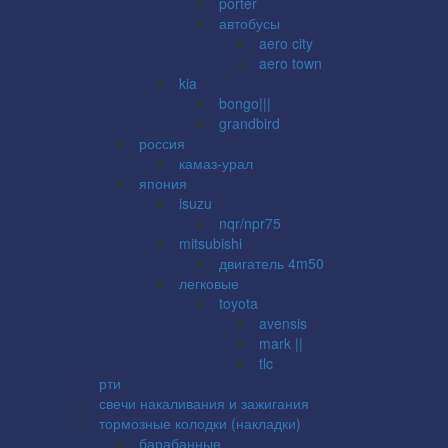
porter
автобусы
aero city
aero town
kia
bongo|||
grandbird
россия
камаз-урал
япония
isuzu
nqr/npr75
mitsubishi
двигатель 4m50
легковые
toyota
avensis
mark ||
tlc
рти
свечи накаливания и зажигания
тормозные колодки (накладки)
барабанные