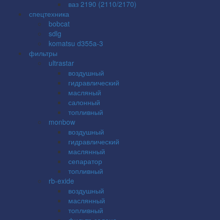
ваз 2190 (2110/2170)
спецтехника
bobcat
sdlg
komatsu d355a-3
фильтры
ultrastar
воздушный
гидравлический
масляный
салонный
топливный
monbow
воздушный
гидравлический
маслянный
сепаратор
топливный
rb-exide
воздушный
маслянный
топливный
фильтр салона