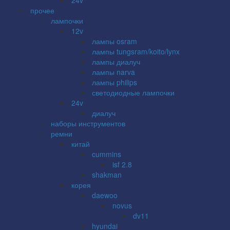
прочее
лампочки
12v
лампы osram
лампы tungsram/koito/lynx
лампы диалуч
лампы narva
лампы philips
светодиодные лампочки
24v
диалуч
наборы инструментов
ремни
китай
cummins
isf 2.8
shakman
корея
daewoo
novus
dv11
hyundai