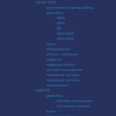
hd160-1000
внутренняя отделка кабины
двигатель
d6cb
d6ha
d8
d6ac/d6ab
d6ca/d6cb
кузов
оборудование
оптика / электрика
подвеска
подвеска кабины
система охлаждения
топливная система
тормозная система
трансмиссия
hd65/78
двигатель
система охлаждения
топливная система
кузов
оптика электрика