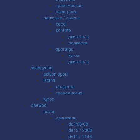
трансмиссия
электрика
легковые / джипы
ceed
sorento
двигатель
подвеска
sportage
кузов
двигатель
ssangyong
actyon sport
istana
подвеска
трансмиссия
kyron
daewoo
novus
двигатель
de/l/06/08
de12 / 2366
dv11 / 1146