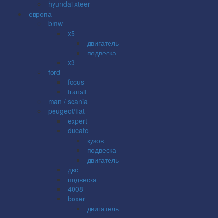
hyundai xteer
европа
bmw
x5
двигатель
подвеска
x3
ford
focus
transit
man / scania
peugeot/fiat
expert
ducato
кузов
подвеска
двигатель
двс
подвеска
4008
boxer
двигатель
подвеска