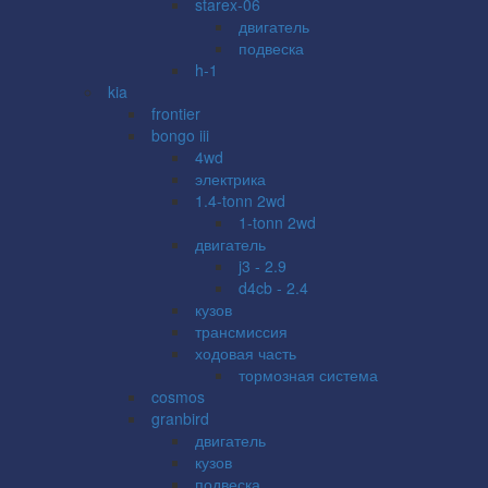
starex-06
двигатель
подвеска
h-1
kia
frontier
bongo iii
4wd
электрика
1.4-tonn 2wd
1-tonn 2wd
двигатель
j3 - 2.9
d4cb - 2.4
кузов
трансмиссия
ходовая часть
тормозная система
cosmos
granbird
двигатель
кузов
подвеска