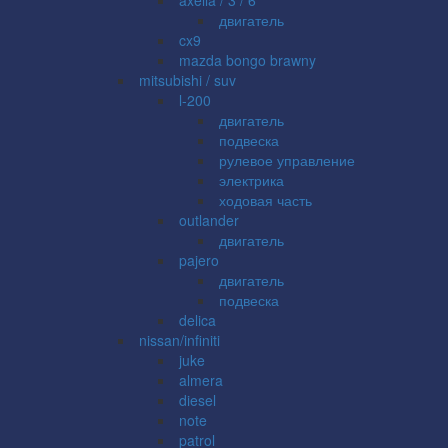
двигатель
cx9
mazda bongo brawny
mitsubishi / suv
l-200
двигатель
подвеска
рулевое управление
электрика
ходовая часть
outlander
двигатель
pajero
двигатель
подвеска
delica
nissan/infiniti
juke
almera
diesel
note
patrol