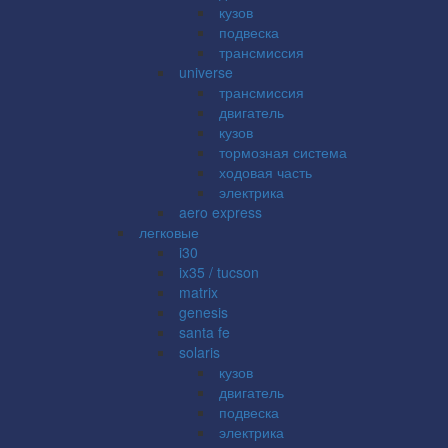
кузов
подвеска
трансмиссия
universe
трансмиссия
двигатель
кузов
тормозная система
ходовая часть
электрика
aero express
легковые
i30
ix35 / tucson
matrix
genesis
santa fe
solaris
кузов
двигатель
подвеска
электрика