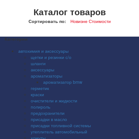
Каталог товаров
Сортировать по:
Новизне
Стоимости
Категории
автохимия и аксессуары
щетки и резинки с/о
шланги
аксессуары
ароматизаторы
ароматизатор bmw
герметик
краски
очистители и жидкости
полироль
предохранители
присадки в масло
присадки топливной системы
утеплитель автомобильный
хомуты