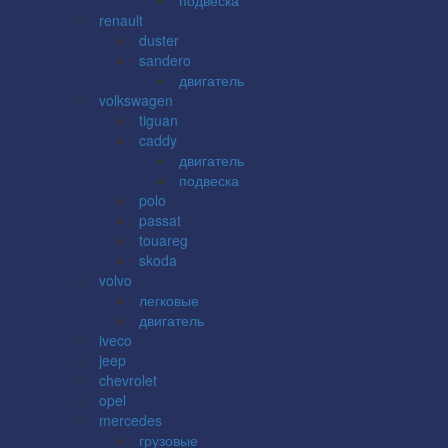
renault
duster
sandero
двигатель
volkswagen
tiguan
caddy
двигатель
подвеска
polo
passat
touareg
skoda
volvo
легковые
двигатель
iveco
jeep
chevrolet
opel
mercedes
грузовые