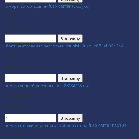
амортизатор задний fuso canter (ухо/ухо)
3178
1600.00 ₽
В корзину
болт центровой rr рессоры mitsubishi fuso fe85 mh024344
CB05
350.00 ₽
В корзину
втулка задней рессоры fuso 28*34*78 dw
9513510190
250.00 ₽
В корзину
втулка стойки переднего стабилизатора fuso canter nso104
MT100378