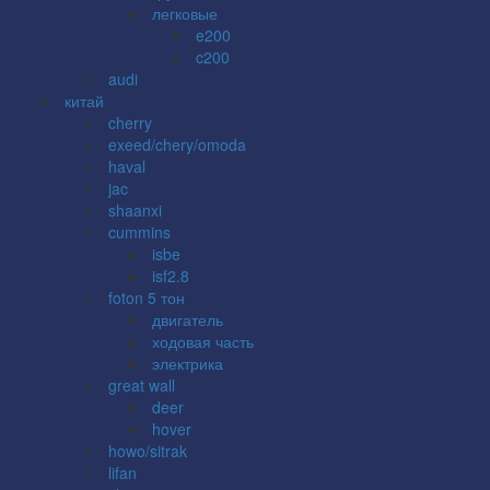
легковые
e200
c200
audi
китай
cherry
exeed/chery/omoda
haval
jac
shaanxi
cummins
isbe
isf2.8
foton 5 тон
двигатель
ходовая часть
электрика
great wall
deer
hover
howo/sitrak
lifan