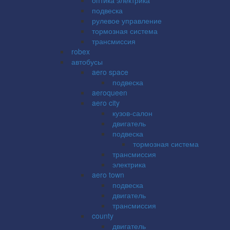
подвеска
рулевое управление
тормозная система
трансмиссия
robex
автобусы
aero space
подвеска
aeroqueen
aero city
кузов-салон
двигатель
подвеска
тормозная система
трансмиссия
электрика
aero town
подвеска
двигатель
трансмиссия
county
двигатель