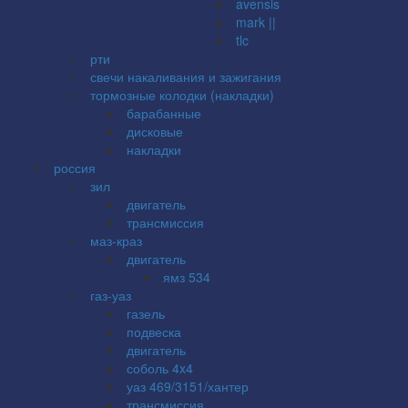
avensis
mark ||
tlc
рти
свечи накаливания и зажигания
тормозные колодки (накладки)
барабанные
дисковые
накладки
россия
зил
двигатель
трансмиссия
маз-краз
двигатель
ямз 534
газ-уаз
газель
подвеска
двигатель
соболь 4x4
уаз 469/3151/хантер
трансмиссия