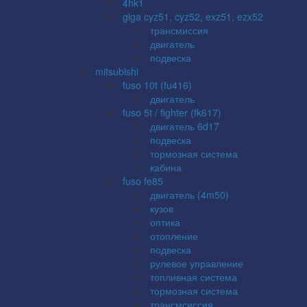
4hk1
giga cyz51, cyz52, exz51, ezx52
трансмиссия
двигатель
подвеска
mitsubishi
fuso 10t (fu416)
двигатель
fuso 5t / fighter (fk617)
двигатель 6d17
подвеска
тормозная система
кабина
fuso fe85
двигатель (4m50)
кузов
оптика
отопление
подвеска
рулевое управление
топливная система
тормозная система
трансмсиссия