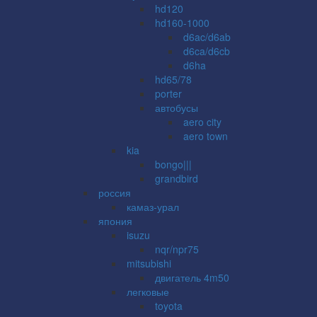
hd120
hd160-1000
d6ac/d6ab
d6ca/d6cb
d6ha
hd65/78
porter
автобусы
aero city
aero town
kia
bongo|||
grandbird
россия
камаз-урал
япония
isuzu
nqr/npr75
mitsubishi
двигатель 4m50
легковые
toyota