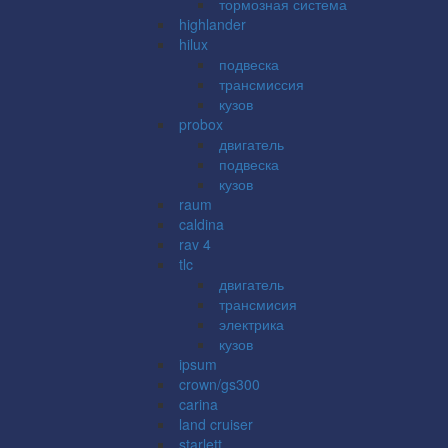
тормозная система
highlander
hilux
подвеска
трансмиссия
кузов
probox
двигатель
подвеска
кузов
raum
caldina
rav 4
tlc
двигатель
трансмисия
электрика
кузов
ipsum
crown/gs300
carina
land cruiser
starlett