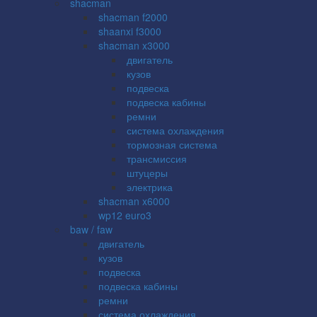
shacman
shacman f2000
shaanxi f3000
shacman x3000
двигатель
кузов
подвеска
подвеска кабины
ремни
система охлаждения
тормозная система
трансмиссия
штуцеры
электрика
shacman x6000
wp12 euro3
baw / faw
двигатель
кузов
подвеска
подвеска кабины
ремни
система охлаждения