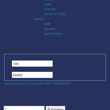
vista
avensis
harier (rx-300)
suzuki
swift
escudo
grand vitara
Фильтр по цене
От
До
амортизатор fr mmc fuso fb51 mk329937
444060
1500.00 ₽
В корзину