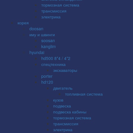
тормозная система
трансмиссия
электрика
корея
doosan
кму и швинги
soosan
kanglim
hyundai
hd500 8*4 / 4*2
спецтехника
экскаваторы
porter
hd120
двигатель
топливная система
кузов
подвеска
подвеска кабины
тормозная система
трансмиссия
электрика