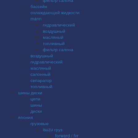
бассейн
охлаждающей жидкости
mann
гидравлический
воздушный
масляный
топливный
фильтр салона
воздушный
гидравлический
масляный
салонный
сепаратор
топливный
шины диски
цепи
шины
диски
япония
грузовые
isuzu груз
forward / fvr