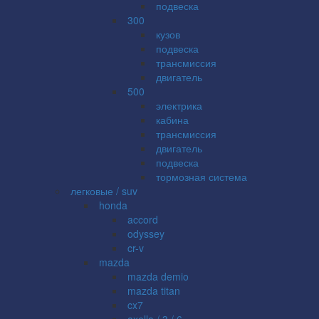
подвеска
300
кузов
подвеска
трансмиссия
двигатель
500
электрика
кабина
трансмиссия
двигатель
подвеска
тормозная система
легковые / suv
honda
accord
odyssey
cr-v
mazda
mazda demio
mazda titan
cx7
axella / 3 / 6