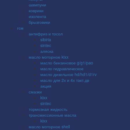
шампуни
коврики
изолента
брызговики
гсм
антифриз и тосол
sibiria
sintec
аляска
масло моторное kixx
масло бензиновое g/g1/pao
масло гидравлическое
масло дизельное hd/hd1/d1rv
масло для 2х и 4х такт.дв
акция
смазки
kixx
sintec
тормозная жидкость
трансмиссионные масла
kixx
масло моторное shell