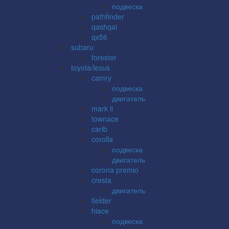
подвеска
pathfinder
qashqai
qx56
subaru
forester
toyota/lexus
camry
подвеска
двигатель
mark ii
townace
carib
corolla
подвеска
двигатель
corona premio
cresta
двигатель
fielder
hiace
подвеска