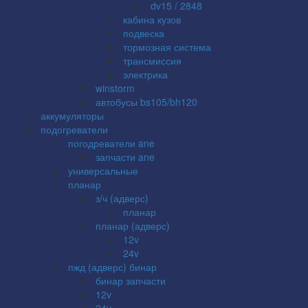
dv15 / 2848
кабина кузов
подвеска
тормозная система
трансмиссия
электрика
winstorm
автобусы bs105/bh120
аккумуляторы
подогреватели
погодреватели ane
запчасти ane
универсальные
планар
з/ч (адверс)
планар
планар (адверс)
12v
24v
пжд (адверс) бинар
бинар запчасти
12v
24v