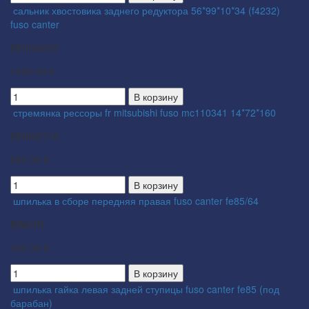
сальник хвостовика заднего редуктора 56*99*10*34 (f4232)
fuso canter
MH034205
1330.00 ₽
В корзину
стремянка рессоры fr mitsubishi fuso mc110341 14*72*160
MH002718
650.00 ₽
В корзину
шпилька в сборе передняя правая fuso canter fe85/64
BW63R
450.00 ₽
В корзину
шпилька гайка левая задней ступицы fuso canter fe85 (под
барабан)