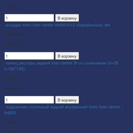
100.00 ₽
В корзину
колодки mmc fuso canter mk501612 (барабанные) set
FN6722R
7845.73 ₽
В корзину
палец рессоры задней fuso canter 3t со съемником (d=28,
l=120*135)
SP24
560.00 ₽
В корзину
подшипник ступичный задний внутренний mmc fuso canter /
hd250
30214
3100.00 ₽