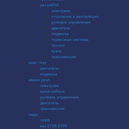
уаз patriot
электрика
отопление и вентиляция
рулевое управление
двигатель
подвеска
тормозная система
тюнинг
кузов
трансмиссия
кавз / паз
двигатель
подвеска
камаз-урал
электрика
кузов-кабина
рулевое управление
двигатель
трансмиссия
лада
vesta
ваз 2108-2109