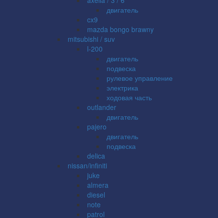
двигатель
cx9
mazda bongo brawny
mitsubishi / suv
l-200
двигатель
подвеска
рулевое управление
электрика
ходовая часть
outlander
двигатель
pajero
двигатель
подвеска
delica
nissan/infiniti
juke
almera
diesel
note
patrol