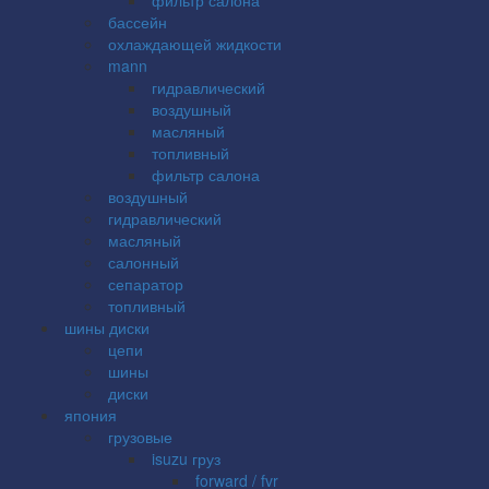
бассейн
охлаждающей жидкости
mann
гидравлический
воздушный
масляный
топливный
фильтр салона
воздушный
гидравлический
масляный
салонный
сепаратор
топливный
шины диски
цепи
шины
диски
япония
грузовые
isuzu груз
forward / fvr