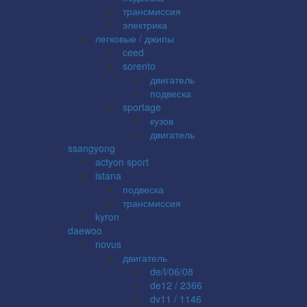
трансмиссия
электрика
легковые / джипы
ceed
sorento
двигатель
подвеска
sportage
кузов
двигатель
ssangyong
actyon sport
istana
подвеска
трансмиссия
kyron
daewoo
novus
двигатель
de/l/06/08
de12 / 2366
dv11 / 1146