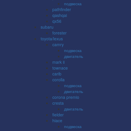
подвеска
pathfinder
qashqai
qx56
subaru
forester
toyota/lexus
camry
подвеска
двигатель
mark ii
townace
carib
corolla
подвеска
двигатель
corona premio
cresta
двигатель
fielder
hiace
подвеска