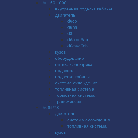
hd160-1000
внутренняя отделка кабины
двигатель
d6cb
d6ha
d8
d6ac/d6ab
d6ca/d6cb
кузов
оборудование
оптика / электрика
подвеска
подвеска кабины
система охлаждения
топливная система
тормозная система
трансмиссия
hd65/78
двигатель
система охлаждения
топливная система
кузов
оптика электрика