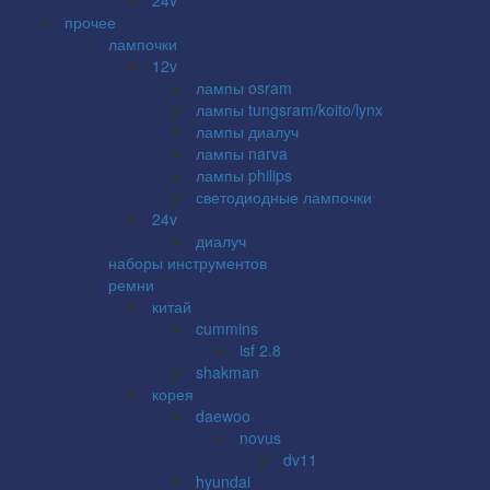
прочее
лампочки
12v
лампы osram
лампы tungsram/koito/lynx
лампы диалуч
лампы narva
лампы philips
светодиодные лампочки
24v
диалуч
наборы инструментов
ремни
китай
cummins
isf 2.8
shakman
корея
daewoo
novus
dv11
hyundai