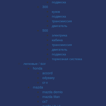
подвеска
300
кузов
подвеска
трансмиссия
двигатель
500
электрика
кабина
трансмиссия
двигатель
подвеска
тормозная система
легковые / suv
honda
accord
odyssey
cr-v
mazda
mazda demio
mazda titan
cx7
axella / 3 / 6