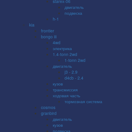
starex-06
двигатель
подвеска
h-1
kia
frontier
bongo iii
4wd
электрика
1.4-tonn 2wd
1-tonn 2wd
двигатель
j3 - 2.9
d4cb - 2.4
кузов
трансмиссия
ходовая часть
тормозная система
cosmos
granbird
двигатель
кузов
подвеска