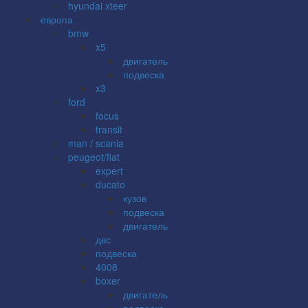
hyundai xteer
европа
bmw
x5
двигатель
подвеска
x3
ford
focus
transit
man / scania
peugeot/fiat
expert
ducato
кузов
подвеска
двигатель
двс
подвеска
4008
boxer
двигатель
подвеска