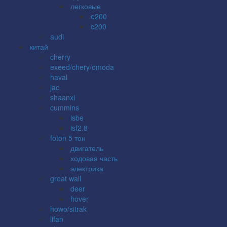
легковые
e200
c200
audi
китай
cherry
exeed/chery/omoda
haval
jac
shaanxi
cummins
isbe
isf2.8
foton 5 тон
двигатель
ходовая часть
электрика
great wall
deer
hover
howo/sitrak
lifan