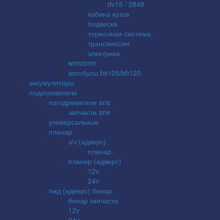
dv15 / 2848
кабина кузов
подвеска
тормозная система
трансмиссия
электрика
winstorm
автобусы bs105/bh120
аккумуляторы
подогреватели
погодреватели ane
запчасти ane
универсальные
планар
з/ч (адверс)
планар
планар (адверс)
12v
24v
пжд (адверс) бинар
бинар запчасти
12v
24v