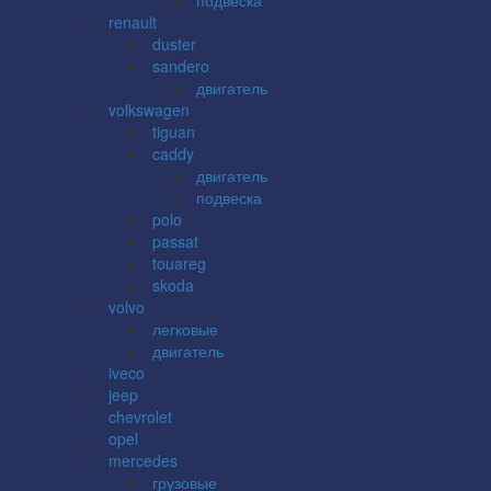
renault
duster
sandero
двигатель
volkswagen
tiguan
caddy
двигатель
подвеска
polo
passat
touareg
skoda
volvo
легковые
двигатель
iveco
jeep
chevrolet
opel
mercedes
грузовые