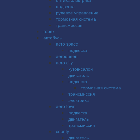
подвеска
рулевое управление
тормозная система
трансмиссия
robex
автобусы
aero space
подвеска
aeroqueen
aero city
кузов-салон
двигатель
подвеска
тормозная система
трансмиссия
электрика
aero town
подвеска
двигатель
трансмиссия
county
двигатель