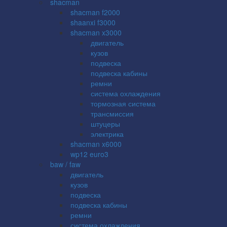
shacman
shacman f2000
shaanxi f3000
shacman x3000
двигатель
кузов
подвеска
подвеска кабины
ремни
система охлаждения
тормозная система
трансмиссия
штуцеры
электрика
shacman x6000
wp12 euro3
baw / faw
двигатель
кузов
подвеска
подвеска кабины
ремни
система охлаждения