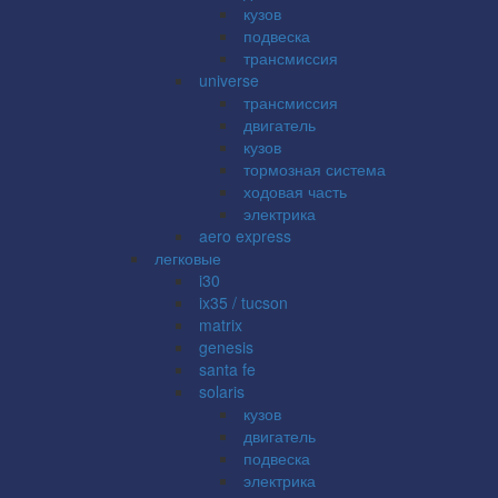
кузов
подвеска
трансмиссия
universe
трансмиссия
двигатель
кузов
тормозная система
ходовая часть
электрика
aero express
легковые
i30
ix35 / tucson
matrix
genesis
santa fe
solaris
кузов
двигатель
подвеска
электрика