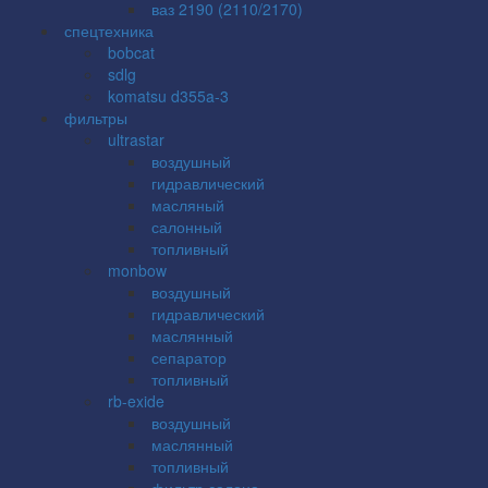
ваз 2190 (2110/2170)
спецтехника
bobcat
sdlg
komatsu d355a-3
фильтры
ultrastar
воздушный
гидравлический
масляный
салонный
топливный
monbow
воздушный
гидравлический
маслянный
сепаратор
топливный
rb-exide
воздушный
маслянный
топливный
фильтр салона