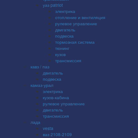
уаз patriot
электрика
отопление и вентиляция
рулевое управление
двигатель
подвеска
тормозная система
тюнинг
кузов
трансмиссия
кавз / паз
двигатель
подвеска
камаз-урал
электрика
кузов-кабина
рулевое управление
двигатель
трансмиссия
лада
vesta
ваз 2108-2109