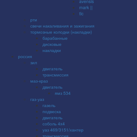
avensis
mark ||
tlc
рти
свечи накаливания и зажигания
тормозные колодки (накладки)
барабанные
дисковые
накладки
россия
зил
двигатель
трансмиссия
маз-краз
двигатель
ямз 534
газ-уаз
газель
подвеска
двигатель
соболь 4x4
уаз 469/3151/хантер
трансмиссия