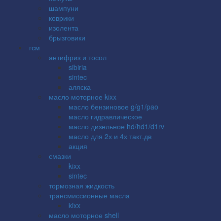
шампуни
коврики
изолента
брызговики
гсм
антифриз и тосол
sibiria
sintec
аляска
масло моторное kixx
масло бензиновое g/g1/pao
масло гидравлическое
масло дизельное hd/hd1/d1rv
масло для 2х и 4х такт.дв
акция
смазки
kixx
sintec
тормозная жидкость
трансмиссионные масла
kixx
масло моторное shell