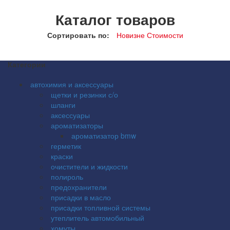
Каталог товаров
Сортировать по:
Новизне
Стоимости
Категории
автохимия и аксессуары
щетки и резинки с/о
шланги
аксессуары
ароматизаторы
ароматизатор bmw
герметик
краски
очистители и жидкости
полироль
предохранители
присадки в масло
присадки топливной системы
утеплитель автомобильный
хомуты