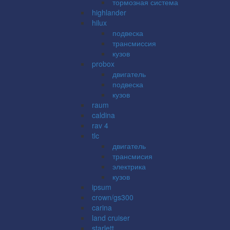
тормозная система
highlander
hilux
подвеска
трансмиссия
кузов
probox
двигатель
подвеска
кузов
raum
caldina
rav 4
tlc
двигатель
трансмисия
электрика
кузов
ipsum
crown/gs300
carina
land cruiser
starlett