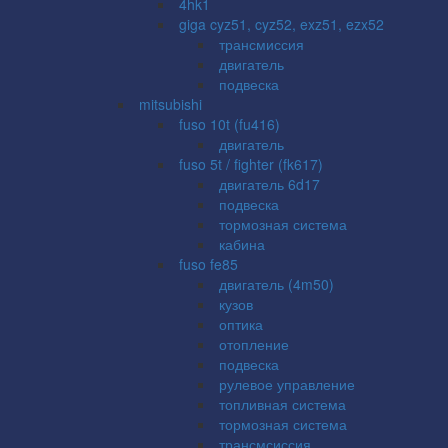
4hk1
giga cyz51, cyz52, exz51, ezx52
трансмиссия
двигатель
подвеска
mitsubishi
fuso 10t (fu416)
двигатель
fuso 5t / fighter (fk617)
двигатель 6d17
подвеска
тормозная система
кабина
fuso fe85
двигатель (4m50)
кузов
оптика
отопление
подвеска
рулевое управление
топливная система
тормозная система
трансмсиссия