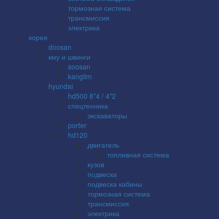
тормозная система
трансмиссия
электрика
корея
doosan
кму и швинги
soosan
kanglim
hyundai
hd500 8*4 / 4*2
спецтехника
экскаваторы
porter
hd120
двигатель
топливная система
кузов
подвеска
подвеска кабины
тормозная система
трансмиссия
электрика