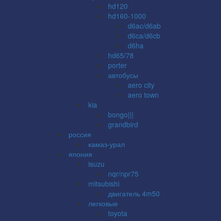
hd120
hd160-1000
d6ac/d6ab
d6ca/d6cb
d6ha
hd65/78
porter
автобусы
aero city
aero town
kia
bongo|||
grandbird
россия
камаз-урал
япония
isuzu
nqr/npr75
mitsubishi
двигатель 4m50
легковые
toyota